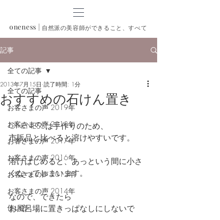
oneness
|
自然派の美容師ができること、すべて
記事
全ての記事
2013年7月15日
読了時間: 1分
全ての記事
おすすめの石けん置き
お客さまの声 2019年
お客さまの声 2018年
ONENESSは手作りのため、
市販品と比べると溶けやすいです。
お客さまの声 2017年
お客さまの声 2016年
溶けはじめると、あっという間に小さ
くなってしまいます。
お客さまの声 2015年
お客さまの声 2014年
なので、できたら
使い方
お風呂場に置きっぱなしにしないで