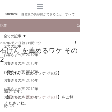
oneness
|
自然派の美容師ができること、すべて
記事
全ての記事
2017年7月28日
読了時間: 2分
全ての記事
石けん を薦めるワケ その
お客さまの声 2019年
2
お客さまの声 2018年
お客さまの声 2017年
【
石けん
 を薦めるワケ その2】
お客さまの声 2016年
お客さまの声 2015年
続きです。
【
石けん を薦めるワケ その1
】をご覧
お客さまの声 2014年
くださいね。
使い方