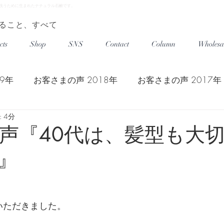
髪を洗うために生まれたナチュラル石鹸です。
ること、すべて
cts
Shop
SNS
Contact
Column
Wholesa
9年
お客さまの声 2018年
お客さまの声 2017年
 4分
客さまの声 2015年
お客さまの声 2014年
使い
様の声『40代は、髪型も大
』
をいただきました。