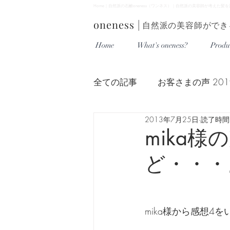
Home｜自然派の石鹸oneness（ワンネス）｜自然派の美容師が考えた
oneness
|
自然派の美容師ができ
Home
What's oneness?
Produ
全ての記事
お客さまの声 201
2013年7月25日
読了時間:
お客さまの声 2016年
お
mika
ど・・・
mika様から感想4