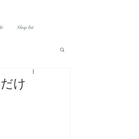
le
Shop list
方
切だけ