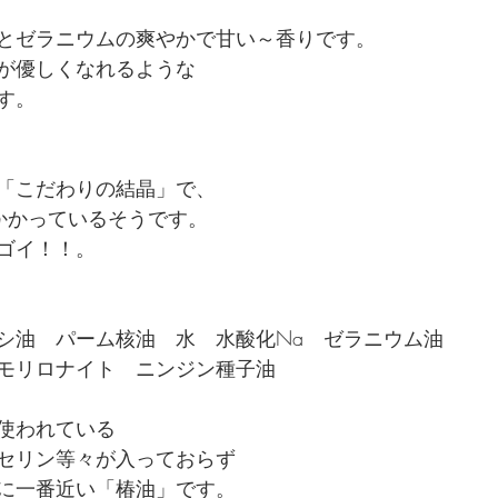
とゼラニウムの爽やかで甘い～香りです。
が優しくなれるような
す。
nさんの「こだわりの結晶」で、
かかっているそうです。
ゴイ！！。
シ油　パーム核油　水　水酸化Na　ゼラニウム油　
モリロナイト　ニンジン種子油　
使われている
セリン等々が入っておらず
に一番近い「椿油」です。